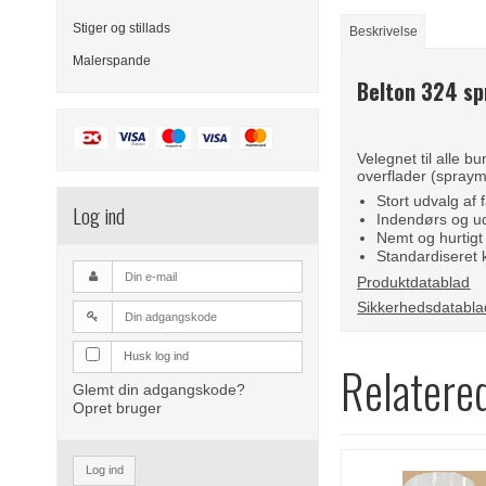
Stiger og stillads
Beskrivelse
Malerspande
Belton 324 sp
Velegnet til alle b
overflader (sprayma
Stort udvalg af 
Log ind
Indendørs og u
Nemt og hurtigt
Standardiser
Produktdatablad
Sikkerhedsdatabla
Husk log ind
Relatere
Glemt din adgangskode?
Opret bruger
Log ind