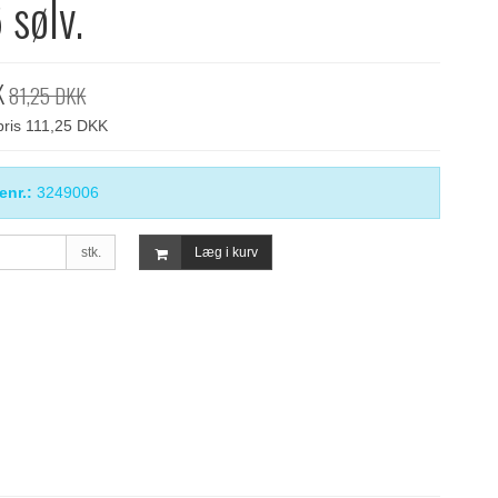
sølv.
K
81,25 DKK
spris 111,25 DKK
enr.:
3249006
stk.
Læg i kurv