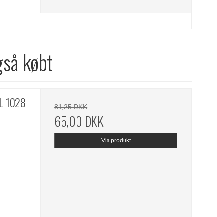
gså købt
AL 1028
81,25 DKK
65,00 DKK
Vis produkt