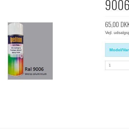
9006 
65,00 DK
Vejl. udsalg
Model/Var