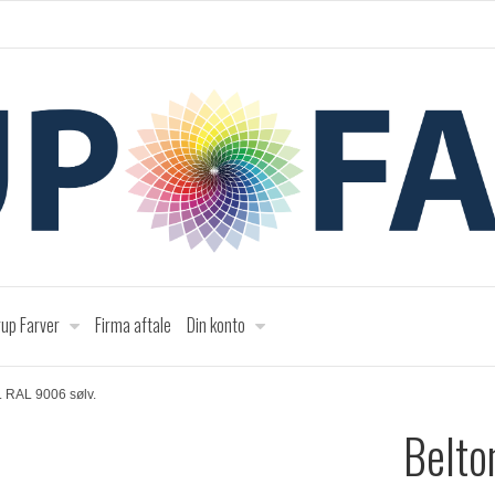
up Farver
Firma aftale
Din konto
. RAL 9006 sølv.
Belto