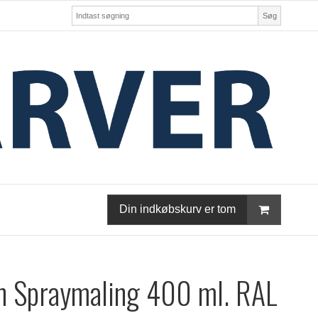
Søg
Din indkøbskurv er tom
n Spraymaling 400 ml. RAL