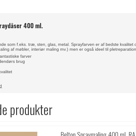
raydåser 400 ml.
unde som f.eks. træ, sten, glas, metal. Sprayfarven er af bedste kvalite
ling af møbler, interiør maling mv.) men er også ideel til pletreparatio
fantastiske farver
dendørs brug
et kvalitet
d
de produkter
Belton Spraymaling 400 ml. RA