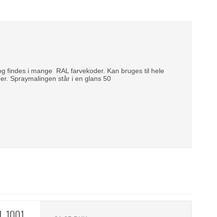
t og findes i mange RAL farvekoder. Kan bruges til hele
ner. Spraymalingen står i en glans 50
L 1001