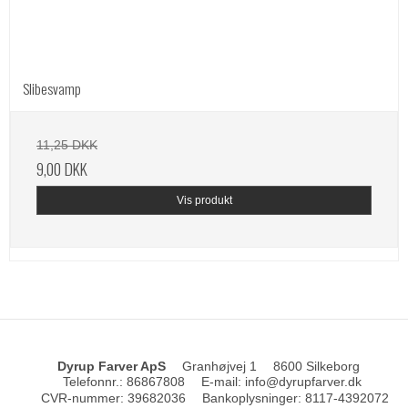
Slibesvamp
11,25 DKK
9,00 DKK
Vis produkt
Dyrup Farver ApS
Granhøjvej 1
8600 Silkeborg
Telefonnr.
:
86867808
E-mail
:
info@dyrupfarver.dk
CVR-nummer
:
39682036
Bankoplysninger
:
8117-4392072