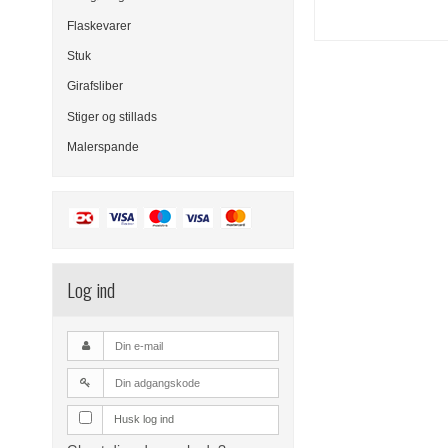
Flaskevarer
Stuk
Girafsliber
Stiger og stillads
Malerspande
Log ind
Husk log ind