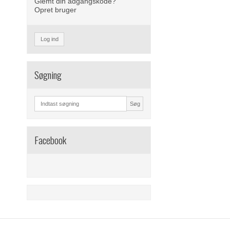
Glemt din adgangskode?
Opret bruger
Log ind
Søgning
Søg
Facebook