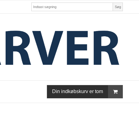
Søg
Din indkøbskurv er tom