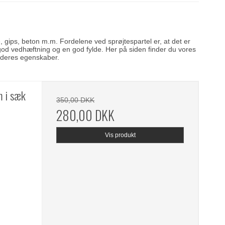
, gips, beton m.m. Fordelene ved sprøjtespartel er, at det er
en god vedhæftning og en god fylde. Her på siden finder du vores
m deres egenskaber.
m i sæk
350,00 DKK
280,00 DKK
Vis produkt