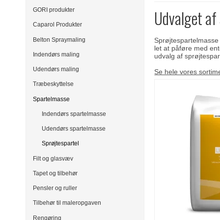
GORI produkter
Udvalget af 
Caparol Produkter
Belton Spraymaling
Sprøjtespartelmasse k
let at påføre med ent
Indendørs maling
udvalg af sprøjtespar
Udendørs maling
Se hele vores sortim
Træbeskyttelse
Spartelmasse
Indendørs spartelmasse
Udendørs spartelmasse
Sprøjtespartel
Filt og glasvæv
Tapet og tilbehør
Pensler og ruller
Tilbehør til maleropgaven
Rengøring