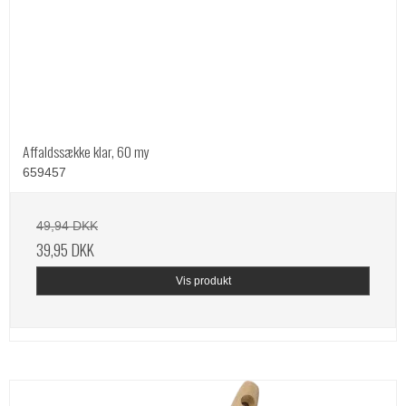
Affaldssække klar, 60 my
659457
49,94 DKK
39,95 DKK
Vis produkt