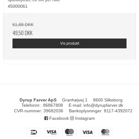
45000061
61,88 DKK
49,50 DKK
Vis produkt
Dyrup Farver ApS
Granhøjvej 1
8600 Silkeborg
Telefonnr.
:
86867808
E-mail
:
info@dyrupfarver.dk
CVR-nummer
:
39682036
Bankoplysninger
:
8117-4392072
Facebook
Instagram