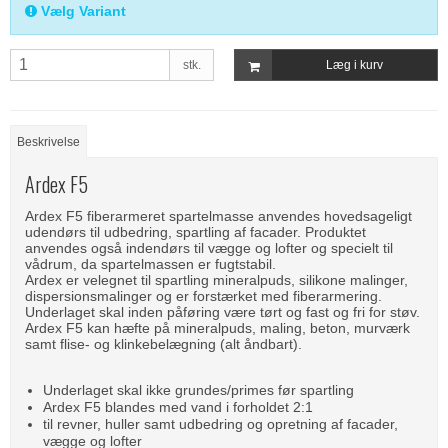
Vælg Variant
stk.
Læg i kurv
Beskrivelse
Ardex F5
Ardex F5 fiberarmeret spartelmasse anvendes hovedsageligt
udendørs til udbedring, spartling af facader. Produktet
anvendes også indendørs til vægge og lofter og specielt til
vådrum, da spartelmassen er fugtstabil.
Ardex er velegnet til spartling mineralpuds, silikone malinger,
dispersionsmalinger og er forstærket med fiberarmering.
Underlaget skal inden påføring være tørt og fast og fri for støv.
Ardex F5 kan hæfte på mineralpuds, maling, beton, murværk
samt flise- og klinkebelægning (alt åndbart).
Underlaget skal ikke grundes/primes før spartling
Ardex F5 blandes med vand i forholdet 2:1
til revner, huller samt udbedring og opretning af facader,
vægge og lofter