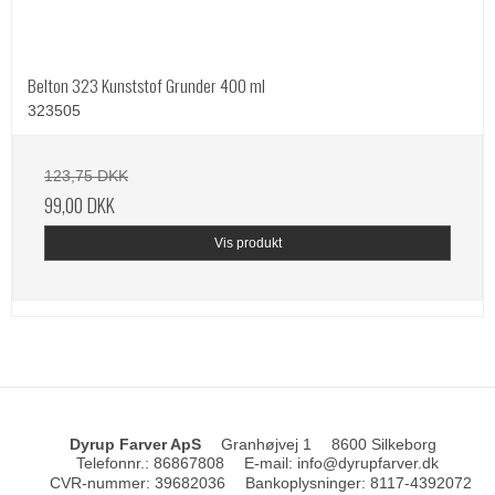
Belton 323 Kunststof Grunder 400 ml
323505
123,75 DKK
99,00 DKK
Vis produkt
Dyrup Farver ApS
Granhøjvej 1
8600 Silkeborg
Telefonnr.
:
86867808
E-mail
:
info@dyrupfarver.dk
CVR-nummer
:
39682036
Bankoplysninger
:
8117-4392072