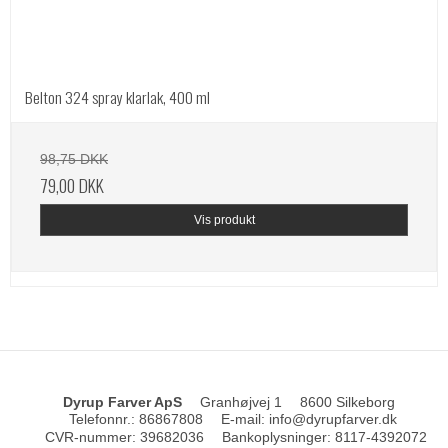
Belton 324 spray klarlak, 400 ml
98,75 DKK
79,00 DKK
Vis produkt
Dyrup Farver ApS
Granhøjvej 1
8600 Silkeborg
Telefonnr.
:
86867808
E-mail
:
info@dyrupfarver.dk
CVR-nummer
:
39682036
Bankoplysninger
:
8117-4392072