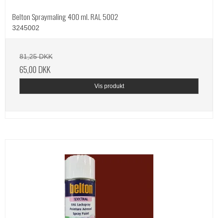
Belton Spraymaling 400 ml. RAL 5002
3245002
81,25 DKK
65,00 DKK
Vis produkt